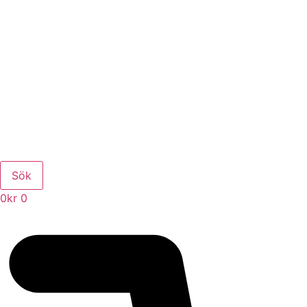
Sök
0
kr
0