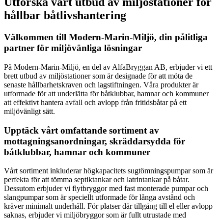
Utforska vårt utbud av miljöstationer för
hållbar båtlivshantering
Välkommen till Modern-Marin-Miljö, din pålitliga
partner för miljövänliga lösningar
På Modern-Marin-Miljö, en del av AlfaBryggan AB, erbjuder vi ett
brett utbud av miljöstationer som är designade för att möta de
senaste hållbarhetskraven och lagstiftningen. Våra produkter är
utformade för att underlätta för båtklubbar, hamnar och kommuner
att effektivt hantera avfall och avlopp från fritidsbåtar på ett
miljövänligt sätt.
Upptäck vårt omfattande sortiment av
mottagningsanordningar, skräddarsydda för
båtklubbar, hamnar och kommuner
Vårt sortiment inkluderar högkapacitets sugtömningspumpar som är
perfekta för att tömma septiktankar och latrintankar på båtar.
Dessutom erbjuder vi flytbryggor med fast monterade pumpar och
slangpumpar som är speciellt utformade för långa avstånd och
kräver minimalt underhåll. För platser där tillgång till el eller avlopp
saknas, erbjuder vi miljöbryggor som är fullt utrustade med