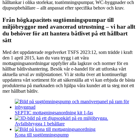
hålltankar i olika storlekar, toatömningspumpar, WC-byggnader och
djupsopbehållare – allt anpassat efter specifika behov och krav.
Från högkapacitets sugtömningspumpar till
miljöbryggor med avancerad utrustning – vi har allt
du behöver för att hantera båtlivet på ett hållbart
sätt
Med det uppdaterade regelverket TSFS 2023:12, som trädde i kraft
den 1 april 2015, kan du vara trygg i att våra
mottagningsanordningar uppfyller alla lagkrav och normer för en
hållbar båtlivshantering. Besök vår e-handel för att utforska vårt
aktuella urval av miljöstationer. Vi är stolta över att kontinuerligt
uppdatera vårt sortiment för att säkerställa att vi kan erbjuda de bästa
produkterna på marknaden och hjälpa våra kunder att ta steg mot ett
mer hållbart båtliv.
SEPTIC mottagningsanordning kit 1-fas
Avfallsbrygga 1 behållare
Kona till sugtömningspump