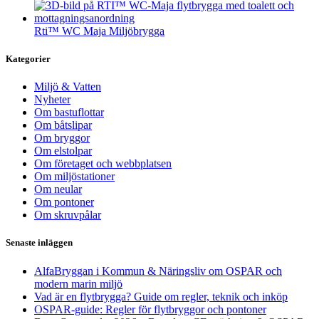
Rti™ WC Maja Miljöbrygga
Kategorier
Miljö & Vatten
Nyheter
Om bastuflottar
Om båtslipar
Om bryggor
Om elstolpar
Om företaget och webbplatsen
Om miljöstationer
Om neular
Om pontoner
Om skruvpålar
Senaste inläggen
AlfaBryggan i Kommun & Näringsliv om OSPAR och
modern marin miljö
Vad är en flytbrygga? Guide om regler, teknik och inköp
OSPAR-guide: Regler för flytbryggor och pontoner