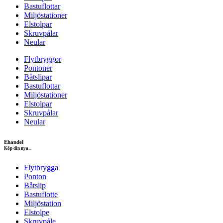
Bastuflottar
Miljöstationer
Elstolpar
Skruvpålar
Neular
Flytbryggor
Pontoner
Båtslipar
Bastuflottar
Miljöstationer
Elstolpar
Skruvpålar
Neular
Ehandel
Köp din nya...
Flytbrygga
Ponton
Båtslip
Bastuflotte
Miljöstation
Elstolpe
Skruvpåle