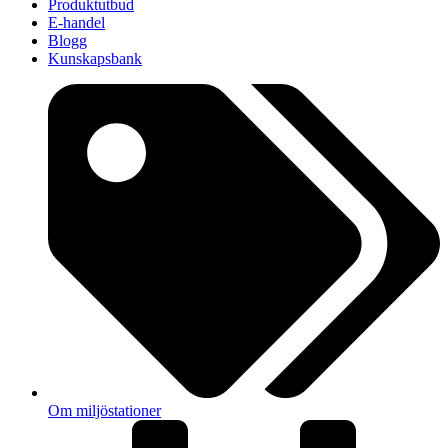
Produktutbud
E-handel
Blogg
Kunskapsbank
Om miljöstationer