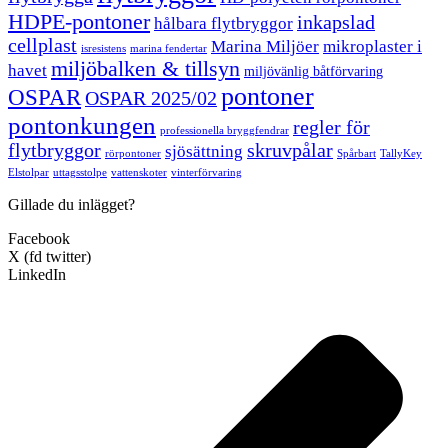
HDPE-pontoner
inkapslad
hålbara flytbryggor
cellplast
Marina Miljöer
mikroplaster i
isresistens
marina fendertar
miljöbalken & tillsyn
havet
miljövänlig båtförvaring
pontoner
OSPAR
OSPAR 2025/02
pontonkungen
regler för
professionella bryggfendrar
flytbryggor
skruvpålar
sjösättning
rörpontoner
Spårbart
TallyKey
Elstolpar
uttagsstolpe
vattenskoter
vinterförvaring
Gillade du inlägget?
Facebook
X (fd twitter)
LinkedIn