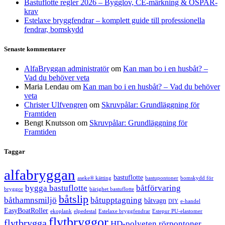
Bastuflotte regler 2026 – Bygglov, CE-märkning & OSPAR-
krav
Estelaxe bryggfendrar – komplett guide till professionella
fendrar, bomskydd
Senaste kommentarer
AlfaBryggan administratör
om
Kan man bo i en husbåt? –
Vad du behöver veta
Maria Lendau
om
Kan man bo i en husbåt? – Vad du behöver
veta
Christer Ulfvengren
om
Skruvpålar: Grundläggning för
Framtiden
Bengt Knutsson
om
Skruvpålar: Grundläggning för
Framtiden
Taggar
alfabryggan
bastuflotte
aseke® kätting
bastupontoner
bomskydd för
bygga bastuflotte
båtförvaring
bryggor
bärighet bastuflotte
båtslip
båthamnsmiljö
båtupptagning
båtvagn
DIY
e-handel
EasyBoatRoller
ekoplank
elpedestal
Estelaxe bryggfendrar
Estepur PU-elastomer
flytbryggor
flytbrygga
HD-polyeten rörpontoner