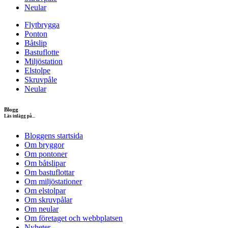
Neular
Flytbrygga
Ponton
Båtslip
Bastuflotte
Miljöstation
Elstolpe
Skruvpåle
Neular
Blogg
Läs inlägg på...
Bloggens startsida
Om bryggor
Om pontoner
Om båtslipar
Om bastuflottar
Om miljöstationer
Om elstolpar
Om skruvpålar
Om neular
Om företaget och webbplatsen
Nyheter