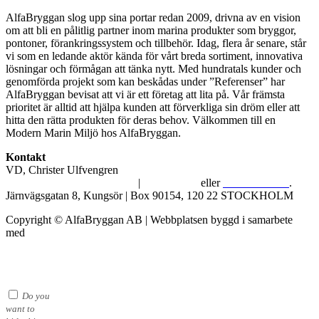
AlfaBryggan slog upp sina portar redan 2009, drivna av en vision
om att bli en pålitlig partner inom marina produkter som bryggor,
pontoner, förankringssystem och tillbehör. Idag, flera år senare, står
vi som en ledande aktör kända för vårt breda sortiment, innovativa
lösningar och förmågan att tänka nytt. Med hundratals kunder och
genomförda projekt som kan beskådas under ”Referenser” har
AlfaBryggan bevisat att vi är ett företag att lita på. Vår främsta
prioritet är alltid att hjälpa kunden att förverkliga sin dröm eller att
hitta den rätta produkten för deras behov. Välkommen till en
Modern Marin Miljö hos AlfaBryggan.
Kontakt
VD, Christer Ulfvengren
alfabryggan@alfabryggan.se
|
08-39 16 72
eller
070-482 69 09
.
Järnvägsgatan 8, Kungsör | Box 90154, 120 22 STOCKHOLM
Copyright © AlfaBryggan AB | Webbplatsen byggd i samarbete
med
Michael Thell
Do you
want to