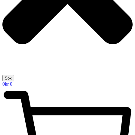
Sök
0
kr
0