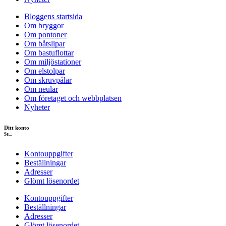
Bloggens startsida
Om bryggor
Om pontoner
Om båtslipar
Om bastuflottar
Om miljöstationer
Om elstolpar
Om skruvpålar
Om neular
Om företaget och webbplatsen
Nyheter
Ditt konto
Se...
Kontouppgifter
Beställningar
Adresser
Glömt lösenordet
Kontouppgifter
Beställningar
Adresser
Glömt lösenordet