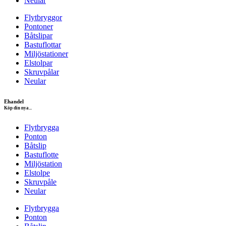
Neular
Flytbryggor
Pontoner
Båtslipar
Bastuflottar
Miljöstationer
Elstolpar
Skruvpålar
Neular
Ehandel
Köp din nya...
Flytbrygga
Ponton
Båtslip
Bastuflotte
Miljöstation
Elstolpe
Skruvpåle
Neular
Flytbrygga
Ponton