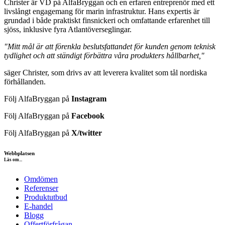
Christer är VD på AlfaBryggan och en erfaren entreprenör med ett
livslångt engagemang för marin infrastruktur. Hans expertis är
grundad i både praktiskt finsnickeri och omfattande erfarenhet till
sjöss, inklusive fyra Atlantöverseglingar.
"Mitt mål är att förenkla beslutsfattandet för kunden genom teknisk
tydlighet och att ständigt förbättra våra produkters hållbarhet,"
säger Christer, som drivs av att leverera kvalitet som tål nordiska
förhållanden.
Följ AlfaBryggan på
Instagram
Följ AlfaBryggan på
Facebook
Följ AlfaBryggan på
X/twitter
Webbplatsen
Läs om...
Omdömen
Referenser
Produktutbud
E-handel
Blogg
Offertförfrågan