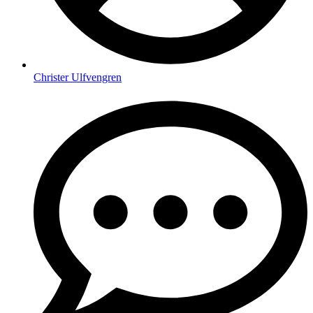
Christer Ulfvengren