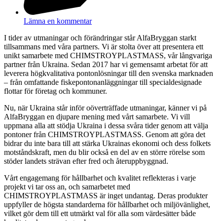
Lämna en kommentar
I tider av utmaningar och förändringar står AlfaBryggan starkt
tillsammans med våra partners. Vi är stolta över att presentera ett
unikt samarbete med CHIMSTROYPLASTMASS, vår långvariga
partner från Ukraina. Sedan 2017 har vi gemensamt arbetat för att
leverera högkvalitativa pontonlösningar till den svenska marknaden
– från omfattande fiskepontonanläggningar till specialdesignade
flottar för företag och kommuner.
Nu, när Ukraina står inför oöverträffade utmaningar, känner vi på
AlfaBryggan en djupare mening med vårt samarbete. Vi vill
uppmana alla att stödja Ukraina i dessa svåra tider genom att välja
pontoner från CHIMSTROYPLASTMASS. Genom att göra det
bidrar du inte bara till att stärka Ukrainas ekonomi och dess folkets
motståndskraft, men du blir också en del av en större rörelse som
stöder landets strävan efter fred och återuppbyggnad.
Vårt engagemang för hållbarhet och kvalitet reflekteras i varje
projekt vi tar oss an, och samarbetet med
CHIMSTROYPLASTMASS är inget undantag. Deras produkter
uppfyller de högsta standarderna för hållbarhet och miljövänlighet,
vilket gör dem till ett utmärkt val för alla som värdesätter både