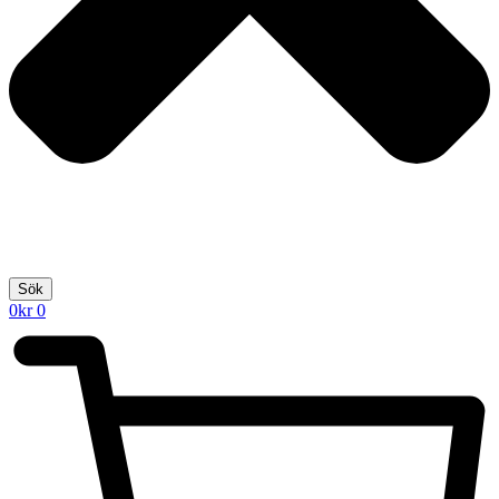
Sök
0
kr
0