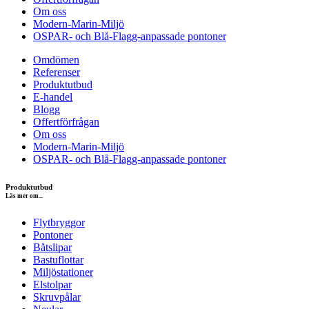
Om oss
Modern-Marin-Miljö
OSPAR- och Blå-Flagg-anpassade pontoner
Omdömen
Referenser
Produktutbud
E-handel
Blogg
Offertförfrågan
Om oss
Modern-Marin-Miljö
OSPAR- och Blå-Flagg-anpassade pontoner
Produktutbud
Läs mer om...
Flytbryggor
Pontoner
Båtslipar
Bastuflottar
Miljöstationer
Elstolpar
Skruvpålar