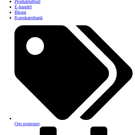
Produktutbud
E-handel
Blogg
Kunskapsbank
Om pontoner