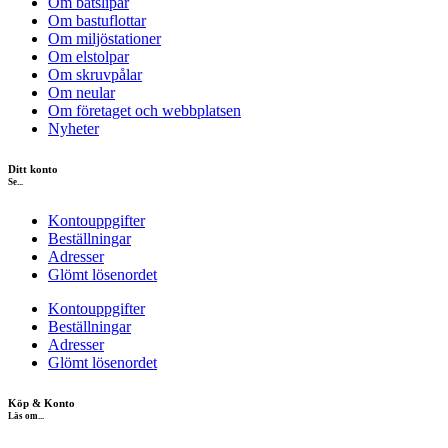
Om båtslipar
Om bastuflottar
Om miljöstationer
Om elstolpar
Om skruvpålar
Om neular
Om företaget och webbplatsen
Nyheter
Ditt konto
Se...
Kontouppgifter
Beställningar
Adresser
Glömt lösenordet
Kontouppgifter
Beställningar
Adresser
Glömt lösenordet
Köp & Konto
Läs om...