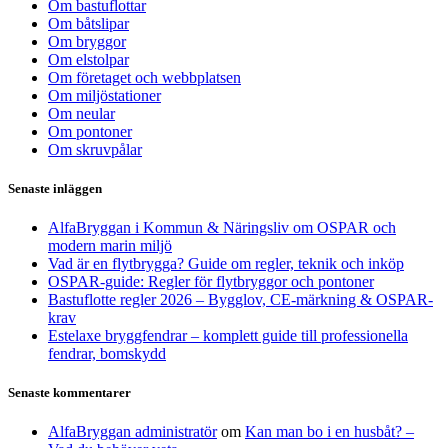
Om bastuflottar
Om båtslipar
Om bryggor
Om elstolpar
Om företaget och webbplatsen
Om miljöstationer
Om neular
Om pontoner
Om skruvpålar
Senaste inläggen
AlfaBryggan i Kommun & Näringsliv om OSPAR och
modern marin miljö
Vad är en flytbrygga? Guide om regler, teknik och inköp
OSPAR-guide: Regler för flytbryggor och pontoner
Bastuflotte regler 2026 – Bygglov, CE-märkning & OSPAR-
krav
Estelaxe bryggfendrar – komplett guide till professionella
fendrar, bomskydd
Senaste kommentarer
AlfaBryggan administratör
om
Kan man bo i en husbåt? –