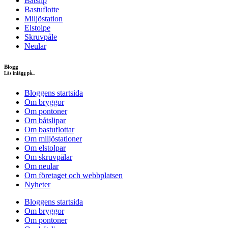
Båtslip
Bastuflotte
Miljöstation
Elstolpe
Skruvpåle
Neular
Blogg
Läs inlägg på...
Bloggens startsida
Om bryggor
Om pontoner
Om båtslipar
Om bastuflottar
Om miljöstationer
Om elstolpar
Om skruvpålar
Om neular
Om företaget och webbplatsen
Nyheter
Bloggens startsida
Om bryggor
Om pontoner