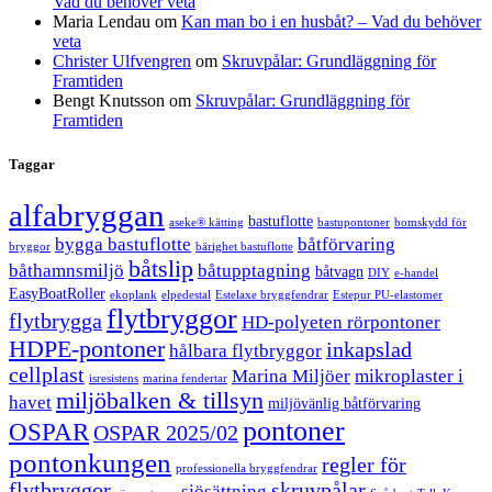
Vad du behöver veta
Maria Lendau
om
Kan man bo i en husbåt? – Vad du behöver
veta
Christer Ulfvengren
om
Skruvpålar: Grundläggning för
Framtiden
Bengt Knutsson
om
Skruvpålar: Grundläggning för
Framtiden
Taggar
alfabryggan
bastuflotte
aseke® kätting
bastupontoner
bomskydd för
bygga bastuflotte
båtförvaring
bryggor
bärighet bastuflotte
båtslip
båthamnsmiljö
båtupptagning
båtvagn
DIY
e-handel
EasyBoatRoller
ekoplank
elpedestal
Estelaxe bryggfendrar
Estepur PU-elastomer
flytbryggor
flytbrygga
HD-polyeten rörpontoner
HDPE-pontoner
inkapslad
hålbara flytbryggor
cellplast
Marina Miljöer
mikroplaster i
isresistens
marina fendertar
miljöbalken & tillsyn
havet
miljövänlig båtförvaring
pontoner
OSPAR
OSPAR 2025/02
pontonkungen
regler för
professionella bryggfendrar
flytbryggor
skruvpålar
sjösättning