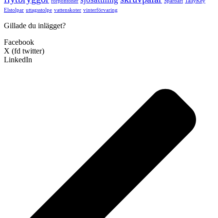
rörpontoner
Spårbart
TallyKey
Elstolpar
uttagsstolpe
vattenskoter
vinterförvaring
Gillade du inlägget?
Facebook
X (fd twitter)
LinkedIn