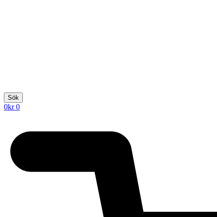
Sök
0
kr
0