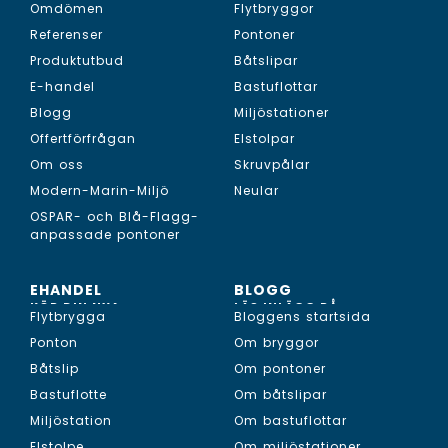
Omdömen
Flytbryggor
Referenser
Pontoner
Produktutbud
Båtslipar
E-handel
Bastuflottar
Blogg
Miljöstationer
Offertförfrågan
Elstolpar
Om oss
Skruvpålar
Modern-Marin-Miljö
Neular
OSPAR- och Blå-Flagg-
anpassade pontoner
EHANDEL
BLOGG
KÖP DIN NYA...
LÄS INLÄGG PÅ...
Flytbrygga
Bloggens startsida
Ponton
Om bryggor
Båtslip
Om pontoner
Bastuflotte
Om båtslipar
Miljöstation
Om bastuflottar
Elstolpe
Om miljöstationer