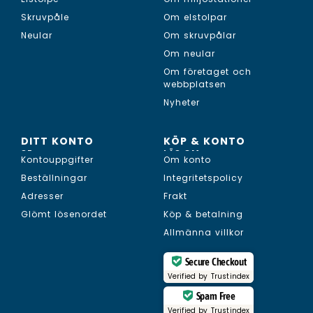
Skruvpåle
Om elstolpar
Neular
Om skruvpålar
Om neular
Om företaget och
webbplatsen
Nyheter
DITT KONTO
KÖP & KONTO
SE...
LÄS OM...
Kontouppgifter
Om konto
Beställningar
Integritetspolicy
Adresser
Frakt
Glömt lösenordet
Köp & betalning
Allmänna villkor
Secure Checkout
Verified by
Trustindex
Spam Free
Verified by
Trustindex