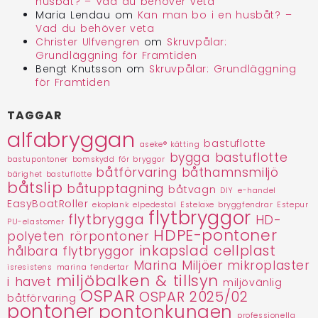
husbåt? – Vad du behöver veta
Maria Lendau
om
Kan man bo i en husbåt? –
Vad du behöver veta
Christer Ulfvengren
om
Skruvpålar:
Grundläggning för Framtiden
Bengt Knutsson
om
Skruvpålar: Grundläggning
för Framtiden
TAGGAR
alfabryggan
bastuflotte
aseke® kätting
bygga bastuflotte
bastupontoner
bomskydd för bryggor
båtförvaring
båthamnsmiljö
bärighet bastuflotte
båtslip
båtupptagning
båtvagn
DIY
e-handel
EasyBoatRoller
ekoplank
elpedestal
Estelaxe bryggfendrar
Estepur
flytbryggor
flytbrygga
HD-
PU-elastomer
HDPE-pontoner
polyeten rörpontoner
inkapslad cellplast
hålbara flytbryggor
Marina Miljöer
mikroplaster
isresistens
marina fendertar
miljöbalken & tillsyn
i havet
miljövänlig
OSPAR
OSPAR 2025/02
båtförvaring
pontoner
pontonkungen
professionella