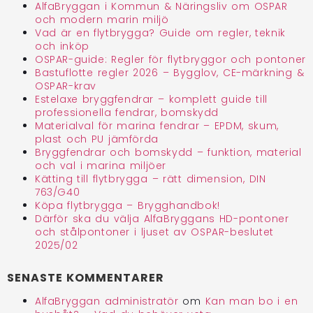
AlfaBryggan i Kommun & Näringsliv om OSPAR
och modern marin miljö
Vad är en flytbrygga? Guide om regler, teknik
och inköp
OSPAR-guide: Regler för flytbryggor och pontoner
Bastuflotte regler 2026 – Bygglov, CE-märkning &
OSPAR-krav
Estelaxe bryggfendrar – komplett guide till
professionella fendrar, bomskydd
Materialval för marina fendrar – EPDM, skum,
plast och PU jämförda
Bryggfendrar och bomskydd – funktion, material
och val i marina miljöer
Kätting till flytbrygga – rätt dimension, DIN
763/G40
Köpa flytbrygga – Brygghandbok!
Därför ska du välja AlfaBryggans HD-pontoner
och stålpontoner i ljuset av OSPAR-beslutet
2025/02
SENASTE KOMMENTARER
AlfaBryggan administratör
om
Kan man bo i en