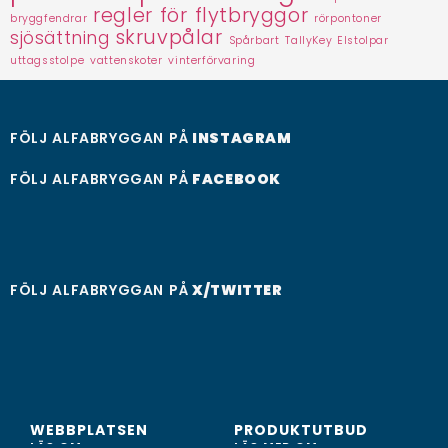
regler för flytbryggor
bryggfendrar
rörpontoner
skruvpålar
sjösättning
Spårbart
TallyKey Elstolpar
uttagsstolpe
vattenskoter
vinterförvaring
FÖLJ ALFABRYGGAN PÅ
INSTAGRAM
FÖLJ ALFABRYGGAN PÅ
FACEBOOK
FÖLJ ALFABRYGGAN PÅ
X/TWITTER
WEBBPLATSEN
PRODUKTUTBUD
LÄS OM...
LÄS MER OM...