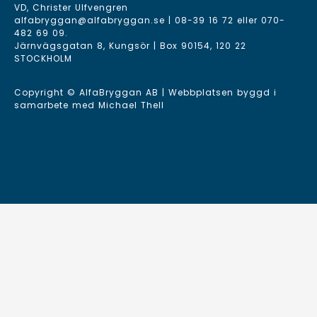
VD, Christer Ulfvengren
alfabryggan@alfabryggan.se
|
08-39 16 72
eller
070-
482 69 09
.
Järnvägsgatan 8, Kungsör | Box 90154, 120 22
STOCKHOLM
Copyright © AlfaBryggan AB | Webbplatsen byggd i
samarbete med
Michael Thell